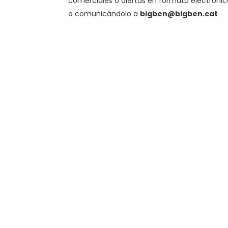
comerciales o alertas en formato electrónic
o comunicándolo a
bigben@bigben.cat
Carrer de Baltasar