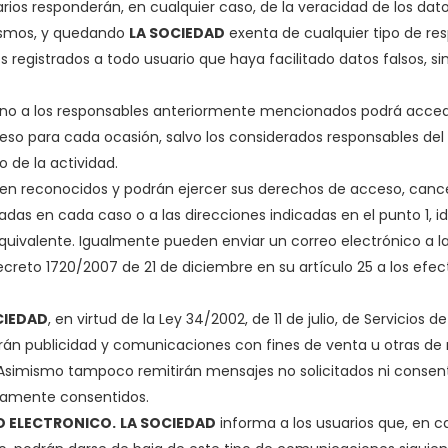
rios responderán, en cualquier caso, de la veracidad de los dato
ismos, y quedando
LA SOCIEDAD
exenta de cualquier tipo de re
ios registrados a todo usuario que haya facilitado datos falsos, 
eno a los responsables anteriormente mencionados podrá acced
eso para cada ocasión, salvo los considerados responsables del
o de la actividad.
nen reconocidos y podrán ejercer sus derechos de acceso, cance
adas en cada caso o a las direcciones indicadas en el punto 1, i
uivalente. Igualmente pueden enviar un correo electrónico a l
creto 1720/2007 de 21 de diciembre en su artículo 25 a los efec
CIEDAD
, en virtud de la Ley 34/2002, de 11 de julio, de Servicios 
rán publicidad y comunicaciones con fines de venta u otras de n
. Asimismo tampoco remitirán mensajes no solicitados ni conse
viamente consentidos.
O ELECTRONICO.
LA SOCIEDAD
informa a los usuarios que, en c