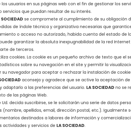
os usuarios en sus páginas web con el fin de gestionar los servic
ervicios que puedan resultar de su interés.
A SOCIEDAD
se compromete al cumplimiento de su obligación de
didas de índole técnica y organizativa necesarias que garantic
atamiento o acceso no autorizado, habida cuenta del estado de l
puede garantizar la absoluta inexpugnabilidad de la red Internet 
arte de terceros.
iliza cookies. La cookie es un pequeño archivo de texto que el se
adísticos sobre su navegación en el site y permitir la visualizac
r su navegador para aceptar o rechazar la instalación de cookies
 SOCIEDAD
aconseja y agradece que se active la aceptación de
 adaptarlo a las preferencias del usuario.
LA SOCIEDAD
no se r
to de las páginas Web.
Ud. decida suscribirse, se le solicitarán una serie de datos pers
os (nombre, apellidos, email, dirección postal, etc.). Igualmente 
ntarios destinados a labores de información y comercialización
s actividades y servicios de
LA SOCIEDAD
.