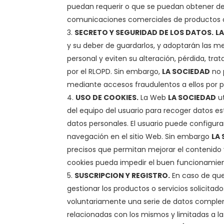
puedan requerir o que se puedan obtener de l
comunicaciones comerciales de productos o s
SECRETO Y SEGURIDAD DE LOS DATOS.
L
y su deber de guardarlos, y adoptarán las me
personal y eviten su alteración, pérdida, tr
por el RLOPD. Sin embargo,
LA SOCIEDAD
no 
mediante accesos fraudulentos a ellos por p
USO DE COOKIES.
La Web
LA SOCIEDAD
ut
del equipo del usuario para recoger datos est
datos personales. El usuario puede configura
navegación en el sitio Web. Sin embargo
LA
precisos que permitan mejorar el contenido y
cookies pueda impedir el buen funcionamien
SUSCRIPCION Y REGISTRO.
En caso de que 
gestionar los productos o servicios solicitad
voluntariamente una serie de datos compleme
relacionadas con los mismos y limitadas a la