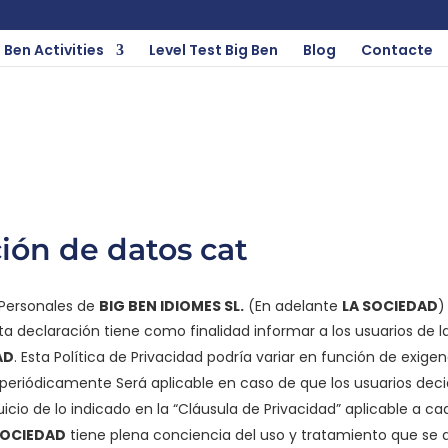
 Ben Activities
Level Test Big Ben
Blog
Contacte
ión de datos cat
 Personales de
BIG BEN IDIOMES SL.
(En adelante
LA SOCIEDAD
)
ta declaración tiene como finalidad informar a los usuarios de la
AD
. Esta Política de Privacidad podría variar en función de exigen
n periódicamente Será aplicable en caso de que los usuarios dec
icio de lo indicado en la “Cláusula de Privacidad” aplicable a c
SOCIEDAD
tiene plena conciencia del uso y tratamiento que se 